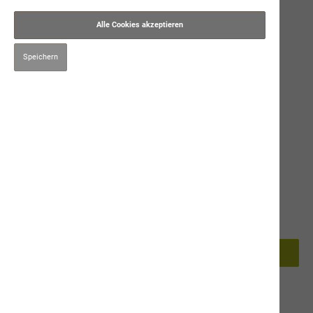
Alle Cookies akzeptieren
Speichern
9,90 CHF*
Preise inkl. MwSt. zzgl. Versandkosten
70g
In den Warenkorb
Produktnummer:
9268