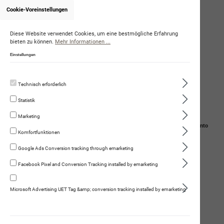
Cookie-Voreinstellungen
Onlineshop von RicardaToscanelli
Diese Website verwendet Cookies, um eine bestmögliche Erfahrung
bieten zu können.
Mehr Informationen ...
Einstellungen
Technisch erforderlich
Statistik
Marketing
Navigation
Suche
Mein Konto
Komfortfunktionen
Warenkorb
Google Ads Conversion tracking through emarketing
Facebook Pixel and Conversion Tracking installed by emarketing
Schweizer Kalbsleckerli
Microsoft Advertising UET Tag &amp; conversion tracking installed by emarketing