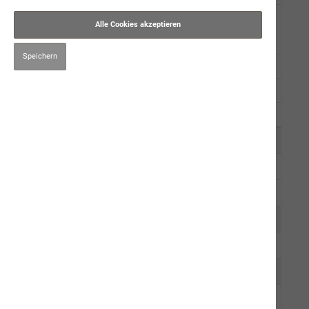
Trockennahrung
Alle Cookies akzeptieren
premium star
Speichern
simba
neptun getreidefrei
Muster
Kauartikel/Leckerli
Schweizer Würste
Ergänzungsprodukte
Hygiene/Pflege
Kräuter
Impfen
Mensch