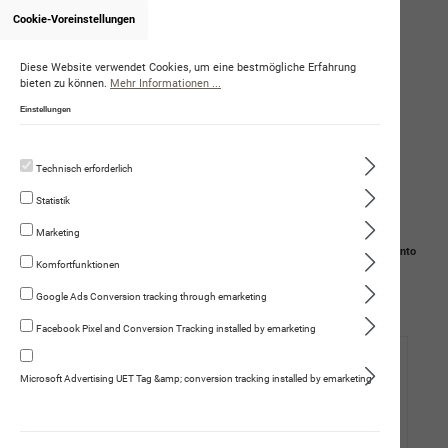
Cookie-Voreinstellungen
Onlineshop von RicardaToscanelli
Diese Website verwendet Cookies, um eine bestmögliche Erfahrung
bieten zu können.
Mehr Informationen ...
Einstellungen
Technisch erforderlich
Statistik
Marketing
Navigation
Suche
Mein Konto
Komfortfunktionen
Warenkorb
Google Ads Conversion tracking through emarketing
Facebook Pixel and Conversion Tracking installed by emarketing
Hund
Microsoft Advertising UET Tag &amp; conversion tracking installed by emarketing
Katze
Fleischmenüs