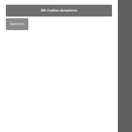
Kauartikel/Leckerli
Alle Cookies akzeptieren
Schweizer Würste
Speichern
Gourmet-Rinderwurst
Schweizer Alpenkräuter Pouletschlemmerwurst
Feinschmeckermenü
Gourmet-Geflügelwurst
Saftige Rinderwurst
Fleischwurst mit Hirse
Sommerbrise
Ergänzungsprodukte
Kräuter
Pflege