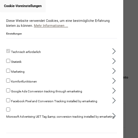
Cookie-Voreinstellungen
Onlineshop von RicardaToscanelli
Diese Website verwendet Cookies, um eine bestmögliche Erfahrung
bieten zu können.
Mehr Informationen ...
Einstellungen
Technisch erforderlich
Statistik
Marketing
Navigation
Suche
Mein Konto
Komfortfunktionen
Warenkorb
Google Ads Conversion tracking through emarketing
Facebook Pixel and Conversion Tracking installed by emarketing
Hund
Microsoft Advertising UET Tag &amp; conversion tracking installed by emarketing
Trockennahrung
Fleischmenüs