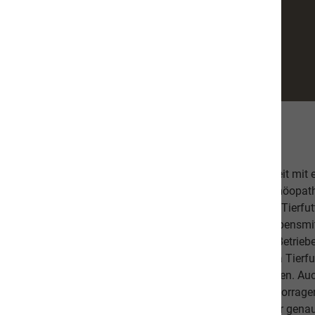
Über uns
Unsere hochwertige Tiernahrung ist in Zusammenarbeit mit
bestehend aus einer Tierärztin, Tierheilpraktikern, Homöopa
Ernährungsfachleuten entwickelt worden. Das leckere Tierfutt
Fischanteil von ca. 70% im Durchschnitt und weist Lebensmitt
Schlachtabfälle). Höchste Qualität aus kontrollierten Betrie
Beilagen sind der Garant, dass Sie mit unserem naVita Tierfut
Lieblinge ausgewogen und abwechslungsreich ernähren. Auch 
darauf, dass es Ihnen persönlich gut geht. Unsere hervorr
beweisen dies. Als Schweizer Unternehmen kennen wir gena