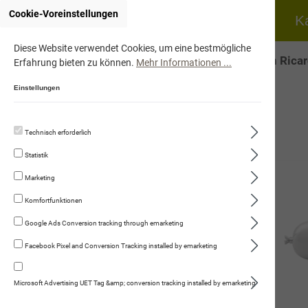
Cookie-Voreinstellungen
Home
Hund
K
Diese Website verwendet Cookies, um eine bestmögliche
Onlineshop von Ricar
Erfahrung bieten zu können.
Mehr Informationen ...
Einstellungen
Technisch erforderlich
Hund
Statistik
Katze
Marketing
Fleischmenüs
Komfortfunktionen
Trockennahrung
Google Ads Conversion tracking through emarketing
Facebook Pixel and Conversion Tracking installed by emarketing
Kauartikel/Leckerli
Schweizer Würste
Microsoft Advertising UET Tag &amp; conversion tracking installed by emarketing
Fleischwurst mit Hirse