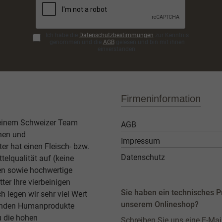
Ich habe die
Datenschutzbestimmungen
zur Kenntnis
genommen und die
AGB
gelesen und bin mit ihnen
einverstanden.
Firmeninformation
 einem Schweizer Team
AGB
then und
Impressum
er hat einen Fleisch- bzw.
Datenschutz
elqualität auf (keine
ben sowie hochwertige
ter Ihre vierbeinigen
Sie haben ein
technisches
P
legen wir sehr viel Wert
unserem Onlineshop?
agenden Humanprodukte
u die hohen
Schreiben Sie uns eine E-Mai