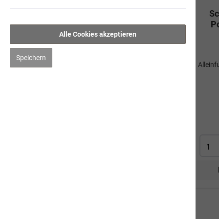
Sc
Saftige Rinderwurst
P
Gourmet-Rinderwurst
Alle Cookies akzeptieren
Feinschmeckermenü
Speichern
Schweizer Alpenkräuter
Allein
Pouletschlemmerwurst
Gourmet-Geflügelwurst
Ergänzungsprodukte
Hygiene/Pflege
Kräuter
Impfen
Mensch
Gut zu Wissen