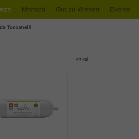
atze
Mensch
Gut zu Wissen
Events
da Toscanelli
1
Artikel